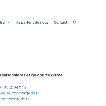
dre
Ils parlent de nous
Contact
s saisonnières et de courte durée
: 06 11 04 94 24
loiselconciergerie.fr
lconciergerie.fr