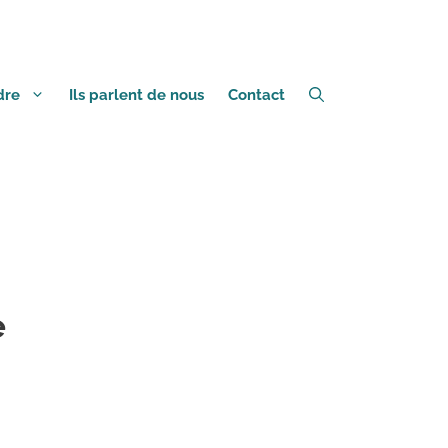
dre
Ils parlent de nous
Contact
e