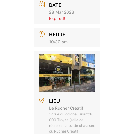
DATE
28 Mar 2023
Expired!
HEURE
10:30 am
LIEU
Le Rucher Créatif
17 rue du colonel Driant 10
000 Troyes (salle de
réunion au rez de chaussée
du Rucher Créatif)