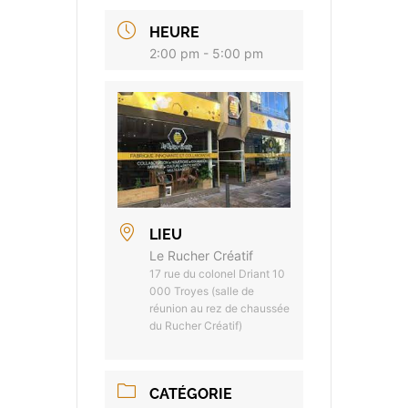
HEURE
2:00 pm - 5:00 pm
LIEU
Le Rucher Créatif
17 rue du colonel Driant 10
000 Troyes (salle de
réunion au rez de chaussée
du Rucher Créatif)
CATÉGORIE