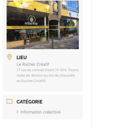
LIEU
Le Rucher Créatif
17 rue du colonel Driant 10 000 Troyes
(salle de réunion au rez de chaussée
du Rucher Créatif)
CATÉGORIE
Information collective